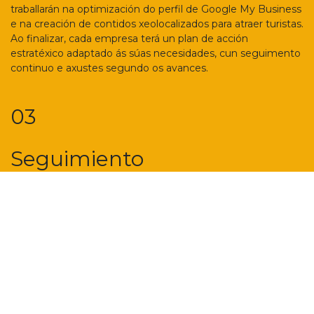
traballarán na optimización do perfil de Google My Business
e na creación de contidos xeolocalizados para atraer turistas.
Ao finalizar, cada empresa terá un plan de acción
estratéxico adaptado ás súas necesidades, cun seguimento
continuo e axustes segundo os avances.
03
Seguimiento
Esta fase céntrase no
seguimento e avaliación
dos resultados para garantir
o cumprimento dos
obxectivos de
posicionamento dixital.
Inclúe unha avaliación
continua do rendemento
das campañas, das redes