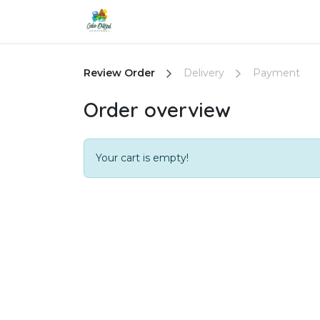
Skip to Content
Inicio
Plataforma de formació
Review Order
Delivery
Payment
Order overview
Your cart is empty!