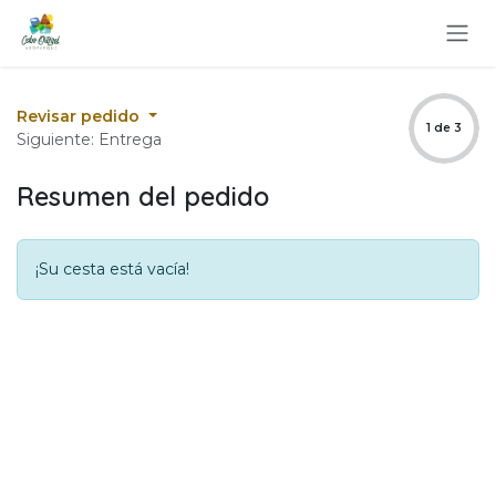
Ir al contenido
Revisar pedido
1 de 3
Siguiente: Entrega
Resumen del pedido
¡Su cesta está vacía!