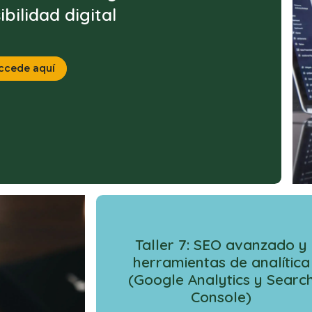
sibilidad digital
ccede aquí
Taller 7: SEO avanzado y
herramientas de analítica
(Google Analytics y Searc
Console)