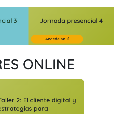
cial 3
Jornada presencial 4
Accede aquí
RES ONLINE
Taller 2: El cliente digital y
estrategias para