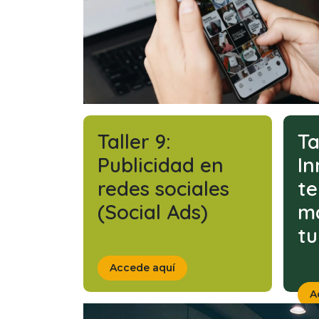
Taller 9:
Ta
Publicidad en
In
redes sociales
te
(Social Ads)
m
tu
Accede aquí
A