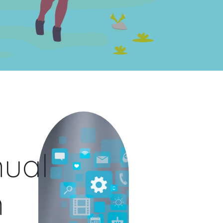
nual
n