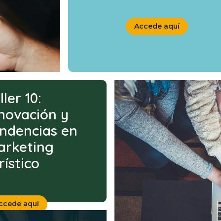
Accede aquí
ller 10:
novación y
ndencias en
arketing
rístico
ccede aquí