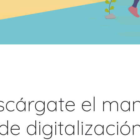
cárgate el ma
de digitalizació