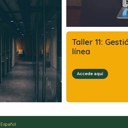
Taller 11: G
esti
línea
Accede aquí
Español