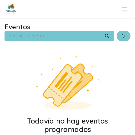
Ir al contenido
Eventos
Todavía no hay eventos
programados